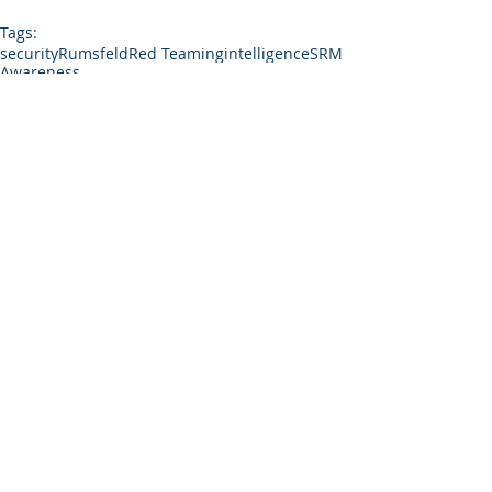
Tags:
security
Rumsfeld
Red Teaming
intelligence
SRM
Awareness
Effectief Beveiligen
Opmerkingen
Plaats een opmerking...
Uitgelichte berichten