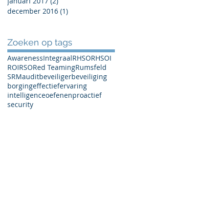
januari 2017
(2)
2 posts
december 2016
(1)
1 post
Zoeken op tags
Awareness
Integraal
RHSO
RHSOI
ROI
RSO
Red Teaming
Rumsfeld
SRM
audit
beveiliger
beveiliging
borging
effectief
ervaring
intelligence
oefenen
proactief
security