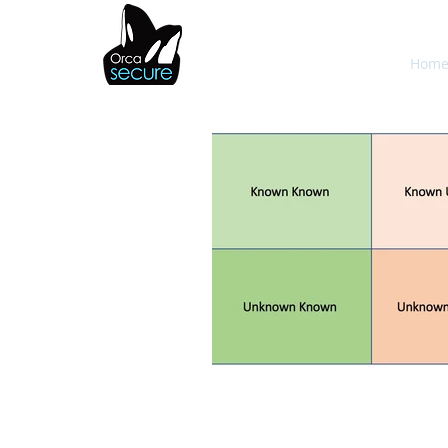
OrcaSecure
Hom