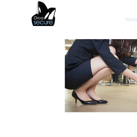
OrcaSecure
Hom