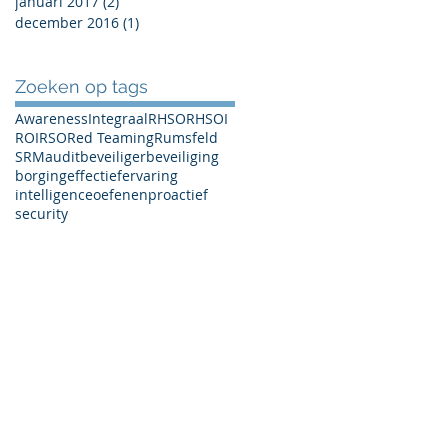
januari 2017
(2)
2 posts
december 2016
(1)
1 post
Zoeken op tags
Awareness
Integraal
RHSO
RHSOI
ROI
RSO
Red Teaming
Rumsfeld
SRM
audit
beveiliger
beveiliging
borging
effectief
ervaring
intelligence
oefenen
proactief
security