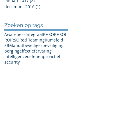
januari 2017
(2)
2 posts
december 2016
(1)
1 post
Zoeken op tags
Awareness
Integraal
RHSO
RHSOI
ROI
RSO
Red Teaming
Rumsfeld
SRM
audit
beveiliger
beveiliging
borging
effectief
ervaring
intelligence
oefenen
proactief
security