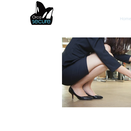
OrcaSecure
Hom