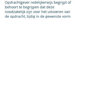
Opdrachtgever redelijkerwijs begrijpt of
behoort te begrijpen dat deze
noodzakelijk zijn voor het uitvoeren van
de opdracht, tijdig in de gewenste vorm
en op de gewenste wijze aan
Opdrachtnemer ter beschikking wordt
gesteld. Indien de voor de uitvoering van
de opdracht benodigde gegevens niet
tijdig in de gewenste vorm en op de
gewenste wijze ter beschikking zijn
gesteld, heeft Opdrachtnemer het recht
de uitvoering van de overeenkomst op te
schorten en de uit de vertraging
voortvloeiende extra kosten volgens de
gebruikelijke tarieven aan de
Opdrachtgever in rekening te brengen.
Artikel 15 Aansprakelijkheid
15.1 Opdrachtnemer pleegt jegens
Opdrachtgever wanprestatie indien
Opdrachtnemer bij de uitvoering van de
opdracht tekortschiet op een wijze die
een goed, met normale vakkennis
uitgeruste en zorgvuldig handelend