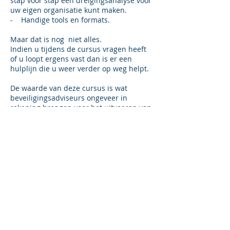
stap voor stap een dreigingsanalyse voor
uw eigen organisatie kunt maken.
- Handige tools en formats.
Maar dat is nog niet alles.
Indien u tijdens de cursus vragen heeft
of u loopt ergens vast dan is er een
hulplijn die u weer verder op weg helpt.
De waarde van deze cursus is wat
beveiligingsadviseurs ongeveer in
rekening brengen voor het uitvoeren van
een dreigingsanalyse van uw organisatie,
wat ongeveer tussen de €6.000,- en €
10.000,- bedraagt.
U heeft dan een prachtig rapport, maar u
heeft de analyse niet zelf doorleeft, wat
zeer belangrijk is voor het vervolg.
Daarnaast is een dreigingsanalyse geen
eenmalige actie. De dreigingsanalyse is
dynamisch en zal periodiek aangepast
moeten worden op basis van
veranderende maatschappelijke
omstandigheden, of gewijzigde